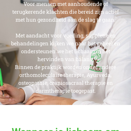
Voor mensen met aanhoudende of
terugkerende klachten die bereid zijn actief
met hun gezondheid aan de slag te gaan.
Met aandacht voor voeding, suppletie en
behandelingen kijken we naar het geheel en
ondersteunen we het lichaam in het
hervinden van balans.
Binnen de praktijk worden onder andere
orthomoleculaire therapie, Ayurveda,
osteopathie, craniosacraal therapie en
darmtherapie toegepast.