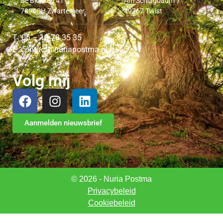
chron. Erschöpfungssydrom seit vielen
De Blokken 41
Am Schlagbaum 7
7894CH Zwartemeer
49767 Twist
Jahren, und auch da war sie die erste, die mir
weiterhelfen konnte. Danke, danke,
danke!!!!!!!!!
Ihre Behandlung war zu jeder
T: 06 – 10 78 35 35
Zeit geprägt von Ehrlichkeit, Transparenz
E: contact@nuriapostma.nl
(auch was die Kosten betrifft) und Empathie.
Ich empfehle Nuria von ganzem Herzen zu
Volg mij
100% weiter!!! Für so eine super
Heilpraktikerin fahre ich auch sehr gerne
50min
)
Aanmelden nieuwsbrief
© 2026 - Nuria Postma
Privacybeleid
Cookiebeleid