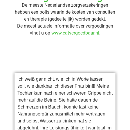
De meeste Nederlandse zorgverzekeringen
hebben een polis waarin de kosten van consulten
en therapie (gedeeltelijk) worden gedekt.
De meest actuele informatie over vergoedingen
vindt u op
www.catvergoedbaar.nl
.
Ich weiß gar nicht, wie ich in Worte fassen
Si
soll, wie dankbar ich dieser Frau bin!!! Meine
Nu
er.
Tochter kam nach einer schweren Grippe nicht
he
mehr auf die Beine. Sie hatte dauernde
ge
Schmerzen im Bauch, konnte fast keine
mo
e
Nahrungsergänzungsmittel mehr vertragen
Da
und selbst Wasser zu trinken hat sie
ha
abgelehnt. Ihre Leistungsfähigkeit war total im
no