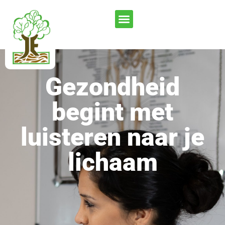
Gezondheid
begint met
luisteren naar je
lichaam