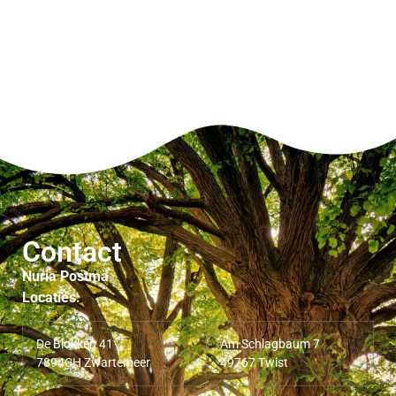
Contact
Nuria Postma
Locaties:
De Blokken 41
Am Schlagbaum 7
7894CH Zwartemeer
49767 Twist