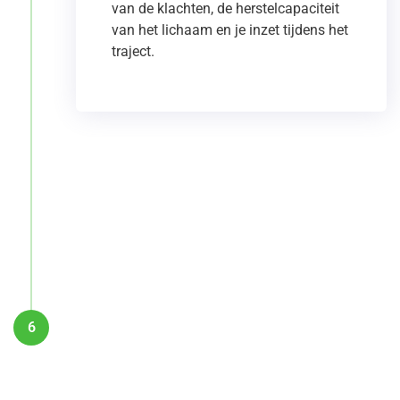
van de klachten, de herstelcapaciteit
van het lichaam en je inzet tijdens het
traject.
Stap 6: Preventieve
zorg en nazorg
Ook wanneer je klachten zijn
verdwenen, is het belangrijk om goed
6
voor jezelf te blijven zorgen. Daarom
raad ik aan om twee keer per jaar een
preventief onderzoek te doen,
vergelijkbaar met een controle bij de