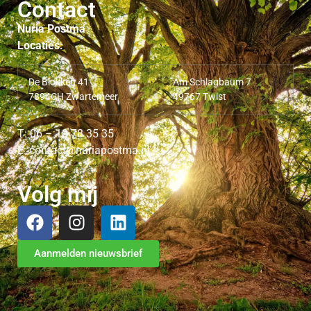
Contact
Nuria Postma
Locaties:
De Blokken 41
Am Schlagbaum 7
7894CH Zwartemeer
49767 Twist
T: 06 – 10 78 35 35
E: contact@nuriapostma.nl
Volg mij
Aanmelden nieuwsbrief