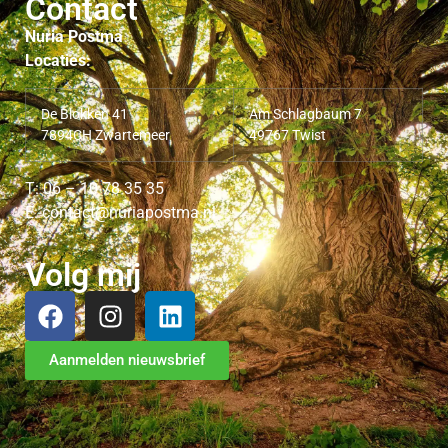
Contact
Nuria Postma
Locaties:
De Blokken 41
Am Schlagbaum 7
7894CH Zwartemeer
49767 Twist
T: 06 – 10 78 35 35
E: contact@nuriapostma.nl
Volg mij
Aanmelden nieuwsbrief