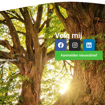
Volg mij
Aanmelden nieuwsbrief
chlagbaum 7
7 Twist