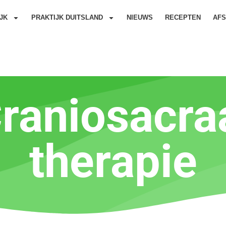
JK
PRAKTIJK DUITSLAND
NIEUWS
RECEPTEN
AF
raniosacra
therapie