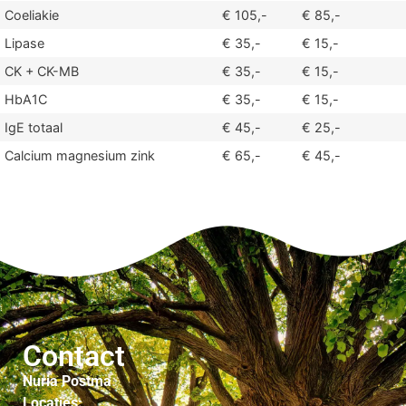
Transferrine
Coeliakie
€ 105,-
€ 85,-
Lipase
€ 35,-
€ 15,-
CK + CK-MB
€ 35,-
€ 15,-
HbA1C
€ 35,-
€ 15,-
IgE totaal
€ 45,-
€ 25,-
Calcium magnesium zink
€ 65,-
€ 45,-
Contact
Nuria Postma
Locaties: