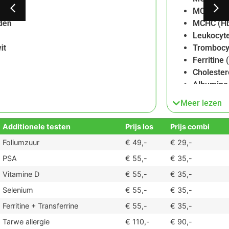
MCH (gemiddelde Hb per cel)
MCHC (Hb-concentratie)
Leukocyten totaal
Trombocyten
Ferritine (ijzeropslag)
Cholesterol totaal
Albumine
CRP (C-reactief proteïne)
Meer lezen
Calcium (Ca)
Magnesium (Mg)
Additionele testen
Prijs los
Prijs combi
Selenium (Se)
Foliumzuur
€ 49,-
€ 29,-
Zink (Zn)
HbA1C
PSA
€ 55,-
€ 35,-
Vit B12
Vitamine D
€ 55,-
€ 35,-
Vitamin D-25
Selenium
€ 55,-
€ 35,-
TSH
Ferritine + Transferrine
€ 55,-
€ 35,-
FT4
FT3
Tarwe allergie
€ 110,-
€ 90,-