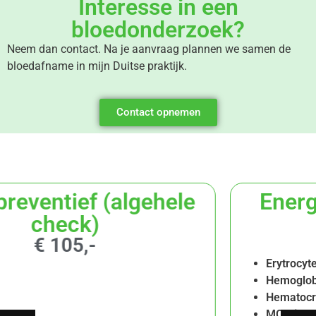
Interesse in een
bloedonderzoek?
Neem dan contact. Na je aanvraag plannen we samen de
bloedafname in mijn Duitse praktijk.
Contact opnemen
Energie & Vermoeidheid
Profiel
€ 249,-
Erytrocyten
Hemoglobine
Hematocriet
MCV (gemiddeld celvolume)