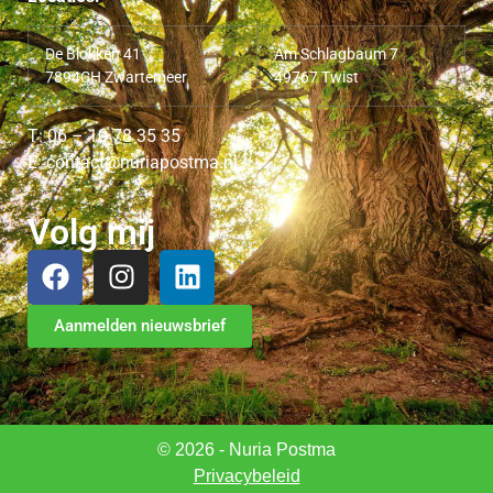
De Blokken 41
Am Schlagbaum 7
7894CH Zwartemeer
49767 Twist
T: 06 – 10 78 35 35
E: contact@nuriapostma.nl
Volg mij
Aanmelden nieuwsbrief
© 2026 - Nuria Postma
Privacybeleid