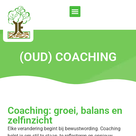
(OUD) COACHING
Coaching: groei, balans en
zelfinzicht
Elke verandering begint bij bewustwording. Coaching
helpt je om stil te staan, te reflecteren en opnieuw