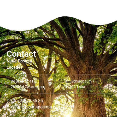
Contact
Nuria Postma
Locaties:
De Blokken 41
Am Schlagbaum 7
7894CH Zwartemeer
49767 Twist
T: 06 – 10 78 35 35
E: contact@nuriapostma.nl