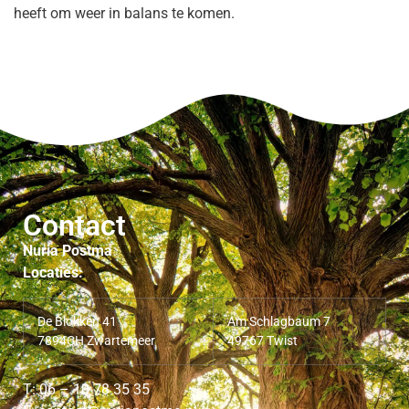
heeft om weer in balans te komen.
Contact
Nuria Postma
Locaties:
De Blokken 41
Am Schlagbaum 7
7894CH Zwartemeer
49767 Twist
T: 06 – 10 78 35 35