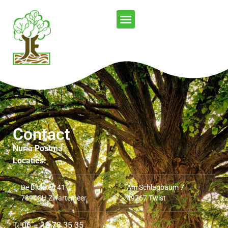
Contact
Nuria Postma
Locaties:
De Blokken 41
Am Schlagbaum 7
7894CH Zwartemeer
49767 Twist
T: 06 – 10 78 35 35